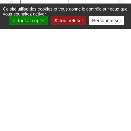
EN SAVOIR PLUS
Ce site utilise des cookies et vous donne le contrôle sur ceux que
vous souhaitez activer
Tout accepter
Tout refuser
Personnaliser
Economie
Social & Sociétal
Culture et politiques culturelles
en mutation ?
EN SAVOIR PLUS