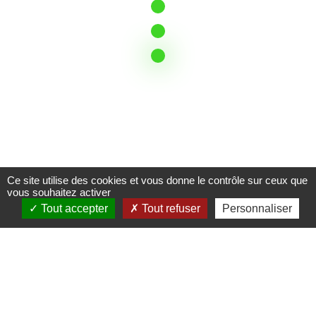
Ce site utilise des cookies et vous donne le contrôle sur ceux que
vous souhaitez activer
Créé en mai 2023, le
groupe de suivi
« Participation
Tout accepter
Tout refuser
Personnaliser
citoyenne » fait suite à la
commission de 2021
créée
sur saisine de Loire Layon Aubance pour répondre à la
question : « comment améliorer la participation des
citoyens à la décision publique communautaire? ».
Rappel
des objectifs :
Placer la participation citoyenne au cœur de la
stratégie intercommunale de manière pérenne