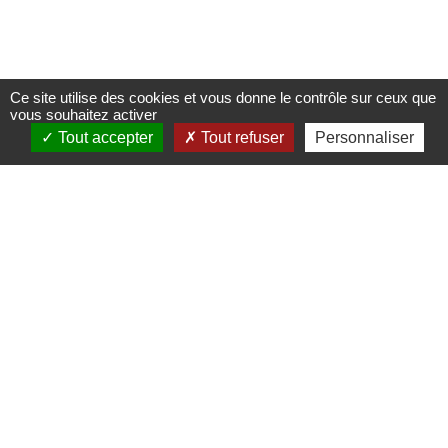
Ce site utilise des cookies et vous donne le contrôle sur ceux que
vous souhaitez activer
Tout accepter
Tout refuser
Personnaliser
[ Conférence ] Vers un
urbanisme circulaire : une
alternative concrète à
l’étalement urbain