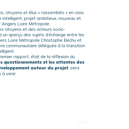
s, citoyens et élus « rassemblés » en visio
e intelligent, projet ambitieux, nouveau et
r Angers Loire Métropole.
es citoyens et des acteurs socio-
à un aperçu des sujets d’échange entre les
ers Loire Métropole Christophe Béchu et
ère communautaire déléguée à la transition
lligent.
emier rapport, état de la réflexion du
es questionnements et les attentes des
éveloppement autour du projet
, sera
 à venir.