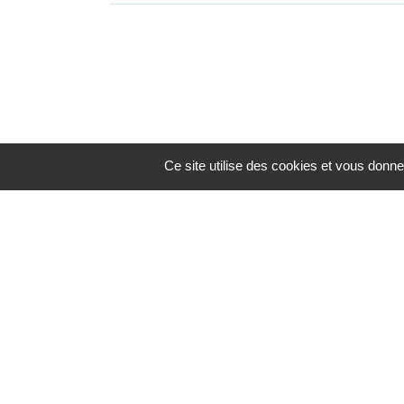
Ce site utilise des cookies et vous donne
NOUS ÉCRIRE
Conseil de développement Loire Angers
83, rue du Mail – BP 80011
49020 ANGERS CEDEX 02