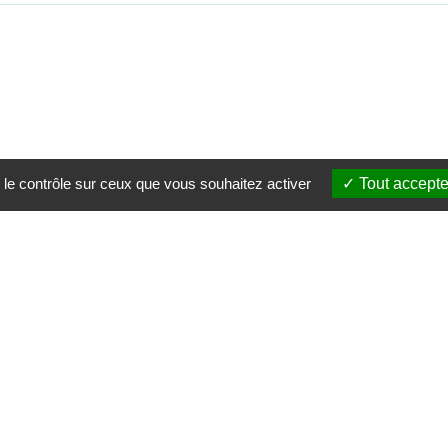
 le contrôle sur ceux que vous souhaitez activer
Tout accepte
CONTACT
NEWS
02 41 05 51 81
conseil-developpement@angersloiremetropole.fr
s’i