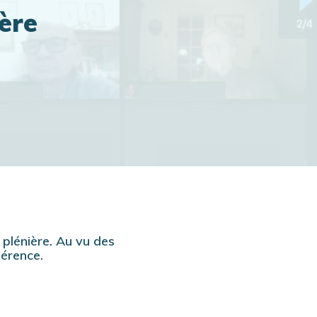
ère
 plénière. Au vu des
férence.