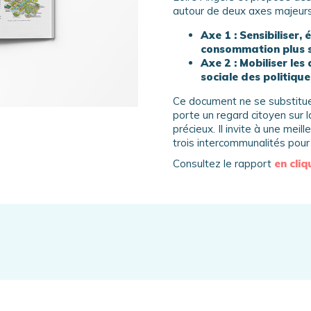
autour de deux axes majeurs
Axe 1 : Sensibiliser,
consommation plus s
Axe 2 : Mobiliser les 
sociale des politique
Ce document ne se substitue
porte un regard citoyen sur 
précieux. Il invite à une mei
trois intercommunalités pour 
Consultez le rapport
en cliq