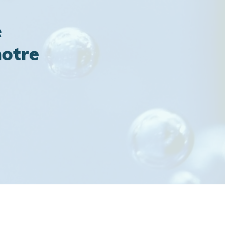
e
notre