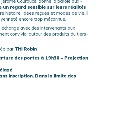
 Jérôme Couroucé, donne la parole aux «
se
un regard sensible sur leurs réalités
tre histoire, idées reçues et modes de vie, il
itoyenneté encore trop méconnue.
un échange avec des intervenants aux
ent convivial autour des produits du tiers-
sée par
Titi Robin
.
rture des portes à 19h30 – Projection
rélazé
ans inscription. Dans la limite des