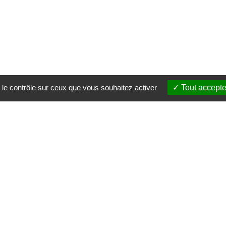
 le contrôle sur ceux que vous souhaitez activer
Tout accepte
ntaires : tous habitants d’u
En savoir plus