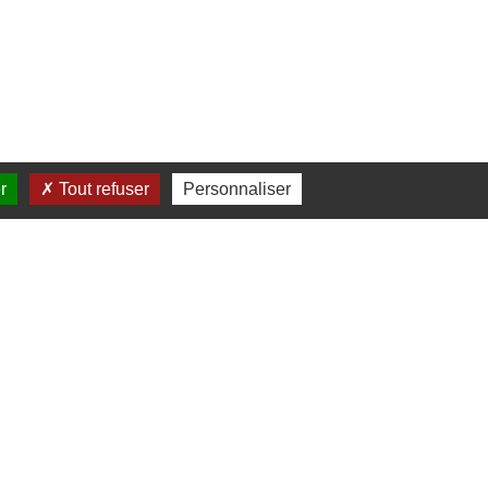
r
Tout refuser
Personnaliser
n même territoire