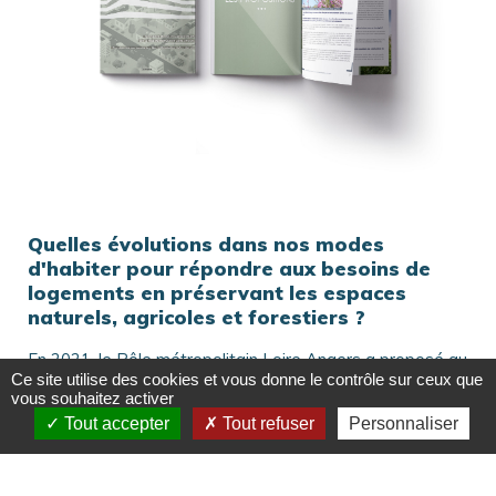
Quelles évolutions dans nos modes
d'habiter pour répondre aux besoins de
logements en préservant les espaces
naturels, agricoles et forestiers ?
En 2021, le Pôle métropolitain Loire Angers a proposé au
Ce site utilise des cookies et vous donne le contrôle sur ceux que
Conseil de développement une saisine sur les
vous souhaitez activer
« Nouveaux modes d’habiter demain pour
Tout accepter
Tout refuser
Personnaliser
répondre à l’objectif ZAN » (Zéro Artificialisation
Nette)
. Le rôle du Conseil de développement a consisté
à recueillir la parole de ses membres , des élus du
territoire, des acteurs locaux et aussi des citoyens sur la