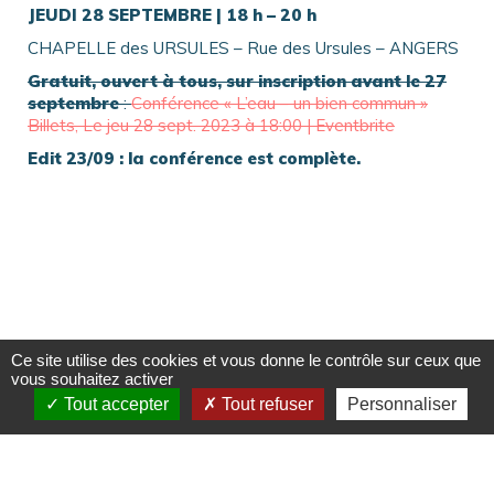
JEUDI 28 SEPTEMBRE | 18 h – 20 h
CHAPELLE des URSULES – Rue des Ursules – ANGERS
Gratuit, ouvert à tous, sur i
nscription avan
t le 27
septembre
:
Conférence « L’eau – un bien commun »
Billets, Le jeu 28 sept. 2023 à 18:00 | Eventbrite
Edit 23/09 : la conférence est complète.
Ce site utilise des cookies et vous donne le contrôle sur ceux que
vous souhaitez activer
Tout accepter
Tout refuser
Personnaliser