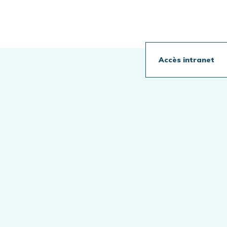
Travaux en cours
Accès intranet
Publications
Actualités