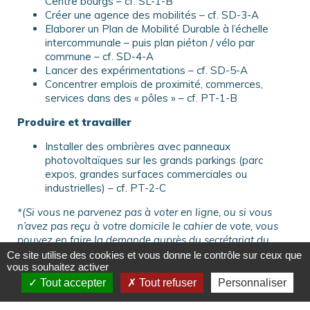
Centre bourgs – cf. SL-1-B
Créer une agence des mobilités – cf. SD-3-A
Elaborer un Plan de Mobilité Durable à l’échelle
intercommunale – puis plan piéton / vélo par
commune – cf. SD-4-A
Lancer des expérimentations – cf. SD-5-A
Concentrer emplois de proximité, commerces,
services dans des « pôles » – cf. PT-1-B
Produire et travailler
Installer des ombrières avec panneaux
photovoltaïques sur les grands parkings (parc
expos, grandes surfaces commerciales ou
industrielles) – cf. PT-2-C
*(Si vous ne parvenez pas à voter en ligne, ou si vous
n’avez pas reçu à votre domicile le cahier de vote, vous
pouvez en faire la demande auprès du secrétariat du
Conseil de développement.)
Ce site utilise des cookies et vous donne le contrôle sur ceux que
vous souhaitez activer
Tout accepter
Tout refuser
Personnaliser