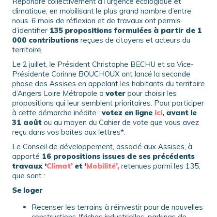
Répondre collectivement à l’urgence écologique et
climatique, en mobilisant le plus grand nombre d’entre
nous. 6 mois de réflexion et de travaux ont permis
d’identifier
135 propositions formulées à partir de 1
000 contributions
reçues de citoyens et acteurs du
territoire.
Le 2 juillet, le Président Christophe BECHU et sa Vice-
Présidente Corinne BOUCHOUX ont lancé la seconde
phase des Assises en appelant les habitants du territoire
d’Angers Loire Métropole a
voter
pour choisir les
propositions qui leur semblent prioritaires. Pour participer
à cette démarche inédite :
votez en ligne
ici
, avant le
31 août
ou au moyen du Cahier de vote que vous avez
reçu dans vos boîtes aux lettres*.
Le Conseil de développement, associé aux Assises, à
apporté
16 propositions issues de ses précédents
travaux ‘
Climat’
et ‘
Mobilité’,
retenues parmi les 135,
que sont :
Se loger
Recenser les terrains à réinvestir pour de nouvelles
constructions (friches industrielles, parkings de