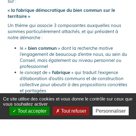
sur :
« la fabrique démocratique du bien commun sur le
territoire »
Un thème qui associe 3 composantes auxquelles nous
sommes particulièrement attachés, et qui président à
notre démarche :
le «
bien commun
» dont la recherche motive
l’engagement de beaucoup d’entre nous, au sein du
Conseil, mais également au niveau personnel ou
professionnel
le concept de «
fabrique
» qui traduit l’exigence
d’élaboration d’outils communs et de construction
collective pour aboutir à des propositions concrètes
et partagées
la «
démocratie
» qui au niveau d’un territoire
Ce site utilise des cookies et vous donne le contrôle sur ceux que
comme au niveau national ne peut qu’être
vous souhaitez activer
confortée par une participation citoyenne
Tout accepter
Tout refuser
Personnaliser
soutenant la légitimité élective
Nos intervenants dans les tables rondes et la conférence
ont su développer leurs compréhensions, éventuellement