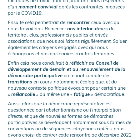
méthodes de travail, tout en profitant nous l’espérions
d’un
moment convivial
après les contraintes imposées
par le COVID19.
Ensuite cela permettrait de
rencontrer
ceux avec qui
nous travaillons. Remercier
nos interlocuteurs
du
territoire : élus, professionnels publics et privés,
associations, que nous sollicitons régulièrement. Saluer
également les citoyens engagés avec qui nous
échangeons et nos partenaires d’autres territoires.
Enfin cela nous conduirait à
réfléchir au Conseil de
développement de demain et au renouvellement de la
démocratie participative
en tenant compte des
transitions
en cours, notamment écologique, et du
nouveau contexte politique évoquant pour certain une
«
mélancolie
» ou même une «
fatigue
» démocratique.
Aussi, alors que la démocratie représentative est
questionnée par l’abstentionnisme ou l’interpellation
directe, et que de nouvelles formes de démarches
participatives se développent notamment sous formes de
conventions ou de séquences citoyennes ciblées, nous
avons choisi de centrer cette rencontre de décembre 2022