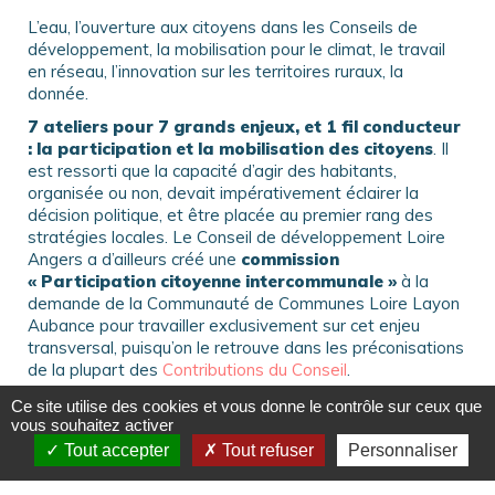
L’eau, l’ouverture aux citoyens dans les Conseils de
développement, la mobilisation pour le climat, le travail
en réseau, l’innovation sur les territoires ruraux, la
donnée.
7 ateliers pour 7 grands enjeux, et 1 fil conducteur
: la participation et la mobilisation des citoyens
. Il
est ressorti que la capacité d’agir des habitants,
organisée ou non, devait impérativement éclairer la
décision politique, et être placée au premier rang des
stratégies locales. Le Conseil de développement Loire
Angers a d’ailleurs créé une
commission
« Participation citoyenne intercommunale »
à la
demande de la Communauté de Communes Loire Layon
Aubance pour travailler exclusivement sur cet enjeu
transversal, puisqu’on le retrouve dans les préconisations
de la plupart des
Contributions du Conseil
.
Retrouvez les ateliers, échanges et conférences de ces
Ce site utilise des cookies et vous donne le contrôle sur ceux que
rencontres organisées par la
Coordination Nationale
vous souhaitez activer
des Conseils de Développement
(CNCD) dans les
Tout accepter
Tout refuser
Personnaliser
actes des 13e rencontres
ou sur
conseils-de-
developpement.fr
.